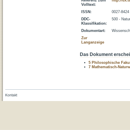
Referenz zum
http://dx.
Volltext:
ISSN:
0027-8424
DDC-
500 - Natu
Klassifikation:
Dokumentart:
Wissenscha
Zur
Langanzeige
Das Dokument erschein
5 Philosophische Fakul
7 Mathematisch-Naturwi
Kontakt