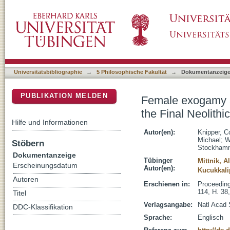
Female exogamy and gene pool diversification 
DSpace Repositorium (Manakin basiert)
Bronze Age in central Europe
Universitätsbibliographie
→
5 Philosophische Fakultät
→
Dokumentanzeig
PUBLIKATION MELDEN
Female exogamy an
the Final Neolithi
Hilfe und Informationen
Autor(en):
Knipper, C
Michael
;
W
Stöbern
Stockhamm
Dokumentanzeige
Tübinger
Mittnik, A
Erscheinungsdatum
Autor(en):
Kucukkalip
Autoren
Erschienen in:
Proceeding
114, H. 38
Titel
Verlagsangabe:
Natl Acad
DDC-Klassifikation
Sprache:
Englisch