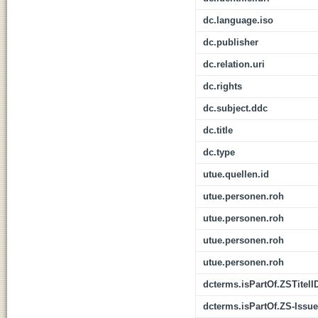
dc.language.iso
dc.publisher
dc.relation.uri
dc.rights
dc.subject.ddc
dc.title
dc.type
utue.quellen.id
utue.personen.roh
utue.personen.roh
utue.personen.roh
utue.personen.roh
dcterms.isPartOf.ZSTitelI
dcterms.isPartOf.ZS-Issue