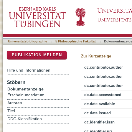
Are baboons learning "orthographic" represe
DSpace Repositorium (Manakin basiert)
Universitätsbibliographie
→
5 Philosophische Fakultät
→
Dokumentanzeig
PUBLIKATION MELDEN
Zur Kurzanzeige
dc.contributor.author
Hilfe und Informationen
dc.contributor.author
Stöbern
dc.contributor.author
Dokumentanzeige
dc.date.accessioned
Erscheinungsdatum
Autoren
dc.date.available
Titel
dc.date.issued
DDC-Klassifikation
dc.identifier.issn
dc.identifier.uri