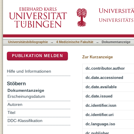
Die Barometer-Studie : globale und national
DSpace Repositorium (Manakin basiert)
Universitätsbibliographie
→
4 Medizinische Fakultät
→
Dokumentanzeige
PUBLIKATION MELDEN
Zur Kurzanzeige
dc.contributor.author
Hilfe und Informationen
dc.date.accessioned
Stöbern
dc.date.available
Dokumentanzeige
dc.date.issued
Erscheinungsdatum
Autoren
dc.identifier.issn
Titel
dc.identifier.uri
DDC-Klassifikation
dc.language.iso
dc.publisher