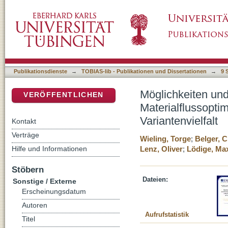
Möglichkeiten und Methoden zur innerbetrieb
DSpace Repositorium (Manakin basiert)
Anlagenbau mit hoher Variantenvielfalt
Publikationsdienste
→
TOBIAS-lib - Publikationen und Dissertationen
→
9 
Möglichkeiten und
VERÖFFENTLICHEN
Materialflussopti
Variantenvielfalt
Kontakt
Verträge
Wieling, Torge
;
Belger, C
Hilfe und Informationen
Lenz, Oliver
;
Lödige, Max
Stöbern
Dateien:
Sonstige / Externe
Erscheinungsdatum
Autoren
Aufrufstatistik
Titel