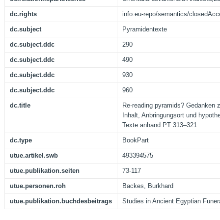
dc.rights
info:eu-repo/semantics/closedAc
dc.subject
Pyramidentexte
dc.subject.ddc
290
dc.subject.ddc
490
dc.subject.ddc
930
dc.subject.ddc
960
dc.title
Re-reading pyramids? Gedanken z
Inhalt, Anbringungsort und hypothe
Texte anhand PT 313–321
dc.type
BookPart
utue.artikel.swb
493394575
utue.publikation.seiten
73-117
utue.personen.roh
Backes, Burkhard
utue.publikation.buchdesbeitrags
Studies in Ancient Egyptian Funera