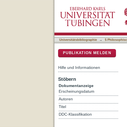
Re-reading pyramids? Ged
DSpace Repositorium (Manakin b
hypothetischer Lesefolge
Universitätsbibliographie
→
5 Philosophisc
PUBLIKATION MELDEN
Hilfe und Informationen
Stöbern
Dokumentanzeige
Erscheinungsdatum
Autoren
Titel
DDC-Klassifikation