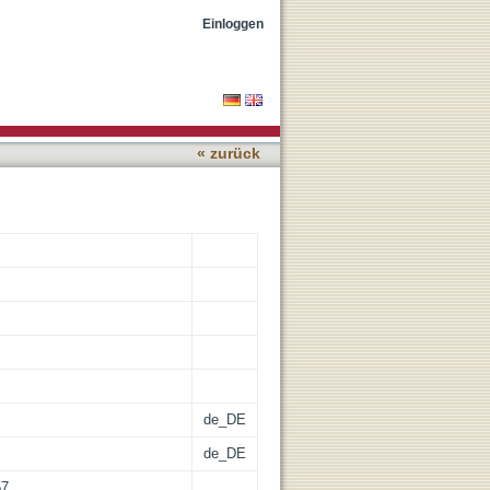
ingungsort und
Einloggen
« zurück
de_DE
de_DE
57