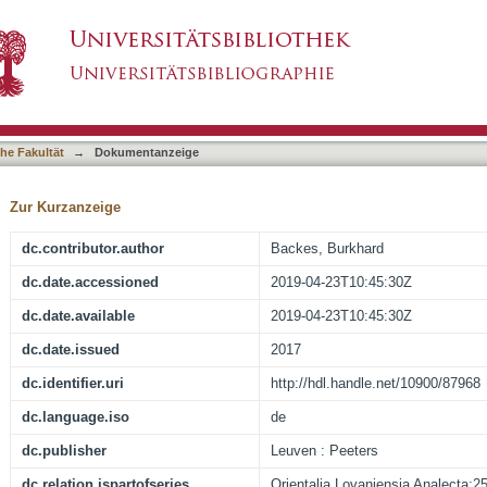
anken zu Korrelationen zwischen Inhalt, Anbr
asiert)
 funerärer Texte anhand PT 313–321
he Fakultät
→
Dokumentanzeige
Zur Kurzanzeige
dc.contributor.author
Backes, Burkhard
dc.date.accessioned
2019-04-23T10:45:30Z
dc.date.available
2019-04-23T10:45:30Z
dc.date.issued
2017
dc.identifier.uri
http://hdl.handle.net/10900/87968
dc.language.iso
de
dc.publisher
Leuven : Peeters
dc.relation.ispartofseries
Orientalia Lovaniensia Analecta;2