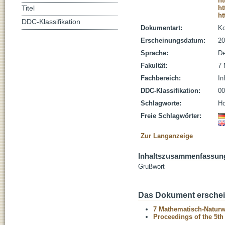
ht
ht
Titel
ht
DDC-Klassifikation
Dokumentart:
Ko
Erscheinungsdatum:
20
Sprache:
De
Fakultät:
7 
Fachbereich:
In
DDC-Klassifikation:
00
Schlagworte:
Ho
Freie Schlagwörter:
Zur Langanzeige
Inhaltszusammenfassun
Grußwort
Das Dokument erschein
7 Mathematisch-Naturwi
Proceedings of the 5