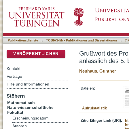
Grußwort des Prorektors für Forschung der U
DSpace Repositorium (Manakin basiert)
Symposiums
Publikationsdienste
→
TOBIAS-lib - Publikationen und Dissertationen
→
7 
Grußwort des Pror
VERÖFFENTLICHEN
anlässlich des 
Kontakt
Neuhaus, Gunther
Verträge
Hilfe und Informationen
Dateien:
Stöbern
Mathematisch-
Naturwissenschaftliche
Aufrufstatistik
Fakultät
Erscheinungsdatum
Zitierfähiger Link (URI):
ht
ht
Autoren