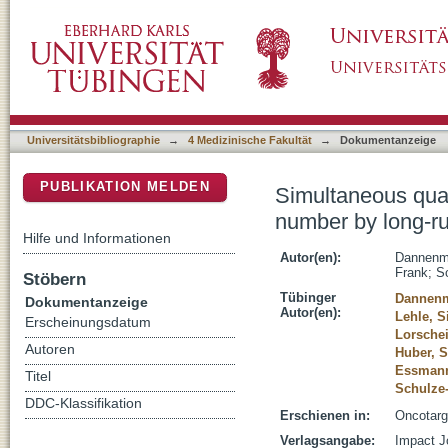
Simultaneous quantification of DNA damage
DSpace Repositorium (Manakin basiert)
damage quantification (LORD-Q)
Universitätsbibliographie
→
4 Medizinische Fakultät
→
Dokumentanzeige
PUBLIKATION MELDEN
Simultaneous qua
number by long-r
Hilfe und Informationen
Autor(en):
Dannenm
Frank
;
S
Stöbern
Tübinger
Dannenm
Dokumentanzeige
Autor(en):
Lehle, 
Erscheinungsdatum
Lorschei
Autoren
Huber, 
Essmann
Titel
Schulze-
DDC-Klassifikation
Erschienen in:
Oncotarg
Verlagsangabe:
Impact J