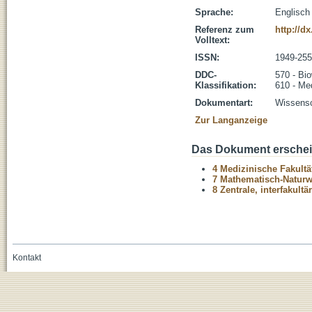
Sprache:
Englisch
Referenz zum
http://d
Volltext:
ISSN:
1949-25
DDC-
570 - Bi
Klassifikation:
610 - Me
Dokumentart:
Wissensch
Zur Langanzeige
Das Dokument erschein
4 Medizinische Fakultä
7 Mathematisch-Naturwi
8 Zentrale, interfakult
Kontakt