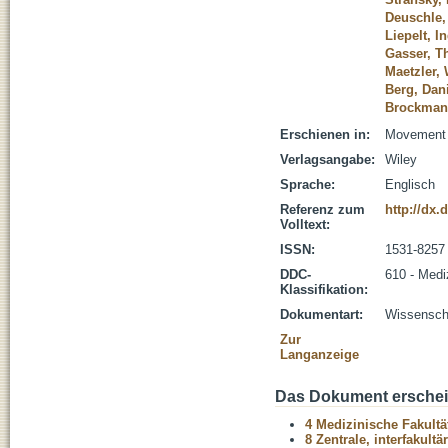
Deuschle,
Liepelt, I
Gasser, 
Maetzler, 
Berg, Dan
Brockmann
Erschienen in:
Movement D
Verlagsangabe:
Wiley
Sprache:
Englisch
Referenz zum
http://dx.
Volltext:
ISSN:
1531-8257
DDC-
610 - Medi
Klassifikation:
Dokumentart:
Wissenscha
Zur
Langanzeige
Das Dokument erschein
4 Medizinische Fakultä
8 Zentrale, interfakult