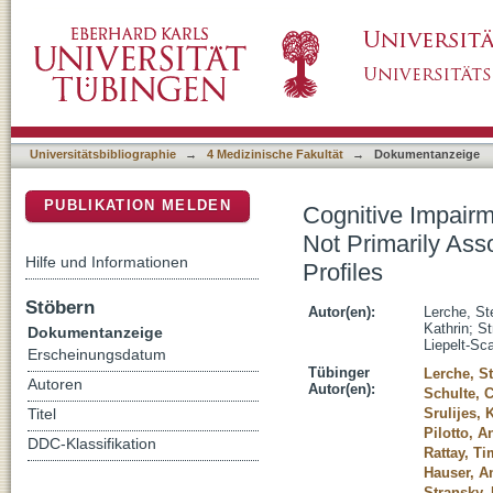
Cognitive Impairment in Glucocerebrosidase
DSpace Repositorium (Manakin basiert)
Cerebrospinal Fluid Abeta and Tau Profiles
Universitätsbibliographie
→
4 Medizinische Fakultät
→
Dokumentanzeige
PUBLIKATION MELDEN
Cognitive Impair
Not Primarily Ass
Hilfe und Informationen
Profiles
Stöbern
Autor(en):
Lerche, St
Kathrin
;
St
Dokumentanzeige
Liepelt-Sc
Erscheinungsdatum
Tübinger
Lerche, St
Autoren
Autor(en):
Schulte, 
Srulijes, 
Titel
Pilotto, A
DDC-Klassifikation
Rattay, Ti
Hauser, A
Stransky, 