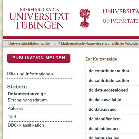
Not Just a Crossroad Population Dynamics a
DSpace Repositorium (Manakin basiert)
during the Late Pleistocene
Universitätsbibliographie
→
7 Mathematisch-Naturwissenschaftliche Fakultät
PUBLIKATION MELDEN
Zur Kurzanzeige
dc.contributor.author
Hilfe und Informationen
dc.contributor.author
Stöbern
dc.date.accessioned
Dokumentanzeige
dc.date.available
Erscheinungsdatum
Autoren
dc.date.issued
Titel
dc.identifier.issn
DDC-Klassifikation
dc.identifier.uri
dc.language.iso