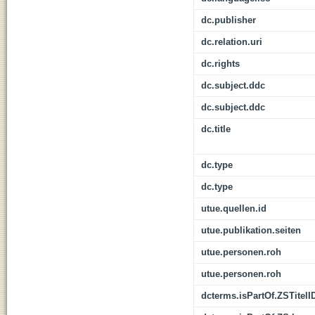
dc.publisher
dc.relation.uri
dc.rights
dc.subject.ddc
dc.subject.ddc
dc.title
dc.type
dc.type
utue.quellen.id
utue.publikation.seiten
utue.personen.roh
utue.personen.roh
dcterms.isPartOf.ZSTitelI