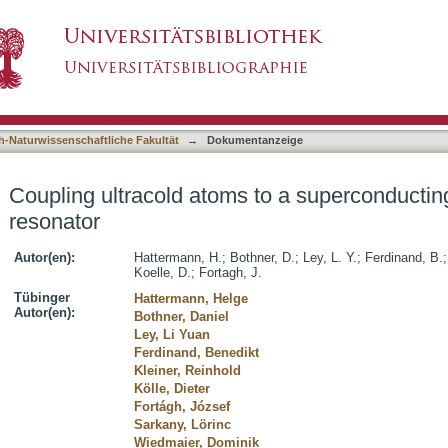
to a superconducting coplanar waveguide reso
asiert)
h-Naturwissenschaftliche Fakultät
→
Dokumentanzeige
Coupling ultracold atoms to a superconducti
resonator
Autor(en):
Hattermann, H.
;
Bothner, D.
;
Ley, L. Y.
;
Ferdinand, B.
Koelle, D.
;
Fortagh, J.
Tübinger
Hattermann, Helge
Autor(en):
Bothner, Daniel
Ley, Li Yuan
Ferdinand, Benedikt
Kleiner, Reinhold
Kölle, Dieter
Fortágh, József
Sarkany, Lörinc
Wiedmaier, Dominik