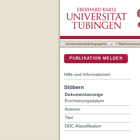
Coupling ultracold atoms 
DSpace Repositorium (Manakin b
Universitätsbibliographie
→
7 Mathematisc
PUBLIKATION MELDEN
Hilfe und Informationen
Stöbern
Dokumentanzeige
Erscheinungsdatum
Autoren
Titel
DDC-Klassifikation