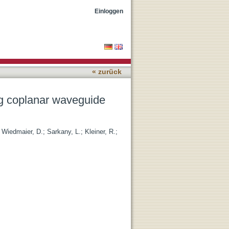
nator
Einloggen
« zurück
ng coplanar waveguide
;
Wiedmaier, D.
;
Sarkany, L.
;
Kleiner, R.
;