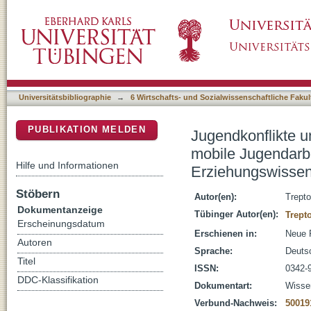
Jugendkonflikte und Stadtteilarbeit : Inter
DSpace Repositorium (Manakin basiert)
24.-27. September 1984 am Institut für Erzi
Universitätsbibliographie
→
6 Wirtschafts- und Sozialwissenschaftliche Fakul
PUBLIKATION MELDEN
Jugendkonflikte u
mobile Jugendarbe
Hilfe und Informationen
Erziehungswissens
Stöbern
Autor(en):
Trepto
Dokumentanzeige
Tübinger Autor(en):
Trept
Erscheinungsdatum
Erschienen in:
Neue P
Autoren
Sprache:
Deuts
Titel
ISSN:
0342-
DDC-Klassifikation
Dokumentart:
Wissen
Verbund-Nachweis:
50019