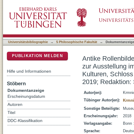
Antike Rollenbilder : Wertvorstellungen in 
DSpace Repositorium (Manakin basiert)
der Universität Tübingen MUT, Alte Kulture
Februar 2019; Redaktion: Stefan Krmnicek
Universitätsbibliographie
→
5 Philosophische Fakultät
→
Dokumentanzeig
PUBLIKATION MELDEN
Antike Rollenbild
zur Ausstellung i
Hilfe und Informationen
Kulturen, Schlos
2019; Redaktion:
Stöbern
Dokumentanzeige
Autor(en):
Krmnic
Erscheinungsdatum
Tübinger Autor(en):
Krmni
Autoren
Sonstige Beteiligte:
Museu
Titel
Erscheinungsjahr:
2018
DDC-Klassifikation
Verlagsangabe:
Bonn :
Sprache:
Deuts