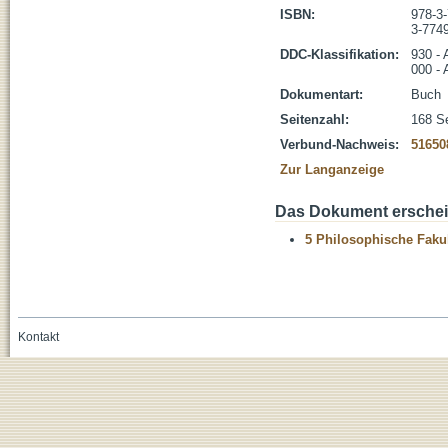
ISBN:
978-3
3-774
DDC-Klassifikation:
930 - 
000 - 
Dokumentart:
Buch
Seitenzahl:
168 Se
Verbund-Nachweis:
51650
Zur Langanzeige
Das Dokument erschein
5 Philosophische Fakul
Kontakt