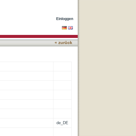
Data from Old and New
Einloggen
« zurück
de_DE