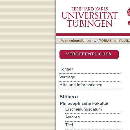
'Murex' Dye Production a
DSpace Repositorium (Manakin b
Excavations
Publikationsdienste
→
TOBIAS-lib - Publik
VERÖFFENTLICHEN
Kontakt
Verträge
Hilfe und Informationen
Stöbern
Philosophische Fakultät
Erscheinungsdatum
Autoren
Titel