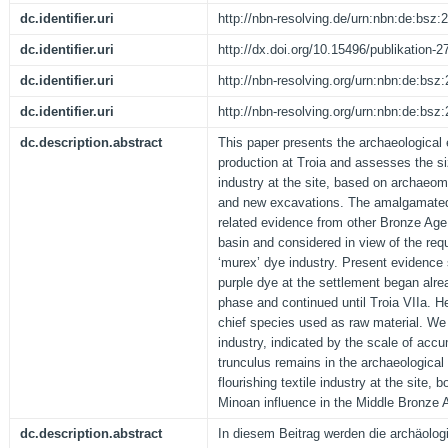
dc.identifier.uri
http://nbn-resolving.de/urn:nbn:de:bsz
dc.identifier.uri
http://dx.doi.org/10.15496/publikation-2
dc.identifier.uri
http://nbn-resolving.org/urn:nbn:de:bs
dc.identifier.uri
http://nbn-resolving.org/urn:nbn:de:bs
dc.description.abstract
This paper presents the archaeological 
production at Troia and assesses the si
industry at the site, based on archaeom
and new excavations. The amalgamated
related evidence from other Bronze Age 
basin and considered in view of the requ
‘murex’ dye industry. Present evidence 
purple dye at the settlement began alre
phase and continued until Troia VIIa. H
chief species used as raw material. We 
industry, indicated by the scale of acc
trunculus remains in the archaeological 
flourishing textile industry at the site, b
Minoan influence in the Middle Bronze
dc.description.abstract
In diesem Beitrag werden die archäolog