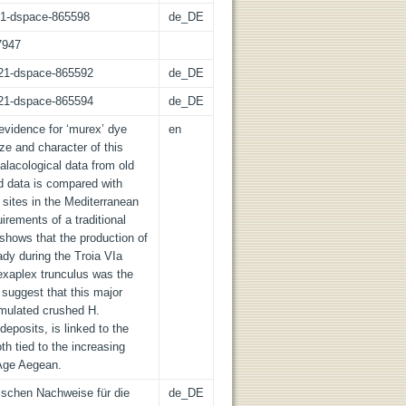
:21-dspace-865598
de_DE
7947
z:21-dspace-865592
de_DE
z:21-dspace-865594
de_DE
evidence for ‘murex’ dye
en
ze and character of this
alacological data from old
 data is compared with
sites in the Mediterranean
irements of a traditional
shows that the production of
ady during the Troia VIa
exaplex trunculus was the
suggest that this major
umulated crushed H.
deposits, is linked to the
oth tied to the increasing
 Age Aegean.
ischen Nachweise für die
de_DE