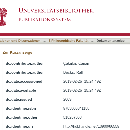
t Troia: Assessment of Archaeomalacological 
asiert)
ationen und Dissertationen
→
5 Philosophische Fakultät
→
Dokumentanzeige
Zur Kurzanzeige
dc.contributor.author
Çakırlar, Canan
dc.contributor.author
Becks, Ralf
dc.date.accessioned
2019-02-26T15:24:49Z
dc.date.available
2019-02-26T15:24:49Z
dc.date.issued
2009
dc.identifier.isbn
9783805341158
dc.identifier.other
518257363
dc.identifier.uri
http://hdl.handle.net/10900/86559