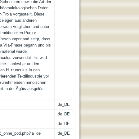
-Schnecken sowie die Art der
rchäomalakologischen Daten
 Troia vorgestellt. Diese
Belegen aus anderen
erraum verglichen und unter
raditionellen Purpur-
 Forschungsstand zeigt, dass
oia VIa-Phase begann und bis
hmaterial wurde
nculus verwendet. Es wird
trie – ablesbar an den
n H. trunculus in den
ierenden Textilindustrie vor
m zunehmenden minoischen
it in der Ägäis ausgelöst
de_DE
de_DE
de_DE
/lic_ohne_pod.php?la=de
de_DE