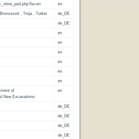
/lic_ohne_pod.php?la=en
en
Bronzezeit , Troja , Türkei
de_DE
de_DE
en
en
en
en
en
en
sment of
en
nd New Excavations
de_DE
de_DE
de_DE
de_DE