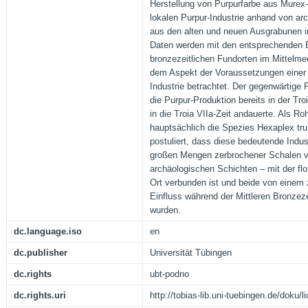
Herstellung von Purpurfarbe aus Murex
lokalen Purpur-Industrie anhand von a
aus den alten und neuen Ausgrabunen in
Daten werden mit den entsprechenden 
bronzezeitlichen Fundorten im Mittelme
dem Aspekt der Voraussetzungen einer t
Industrie betrachtet. Der gegenwärtige
die Purpur-Produktion bereits in der Tr
in die Troia VIIa-Zeit andauerte. Als Ro
hauptsächlich die Spezies Hexaplex tru
postuliert, dass diese bedeutende Indus
großen Mengen zerbrochener Schalen vo
archäologischen Schichten – mit der flor
Ort verbunden ist und beide von eine
Einfluss während der Mittleren Bronzeze
wurden.
dc.language.iso
en
dc.publisher
Universität Tübingen
dc.rights
ubt-podno
dc.rights.uri
http://tobias-lib.uni-tuebingen.de/doku