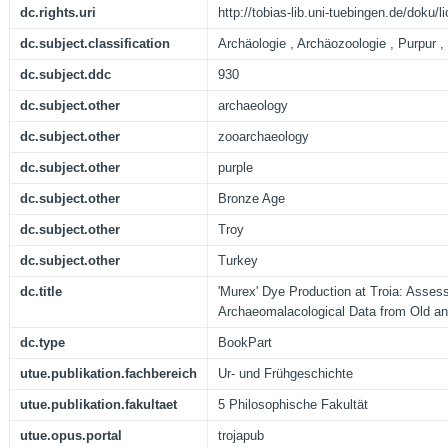
dc.rights.uri
http://tobias-lib.uni-tuebingen.de/doku
dc.subject.classification
Archäologie , Archäozoologie , Purpur , 
dc.subject.ddc
930
dc.subject.other
archaeology
dc.subject.other
zooarchaeology
dc.subject.other
purple
dc.subject.other
Bronze Age
dc.subject.other
Troy
dc.subject.other
Turkey
dc.title
'Murex' Dye Production at Troia: Asses
Archaeomalacological Data from Old a
dc.type
BookPart
utue.publikation.fachbereich
Ur- und Frühgeschichte
utue.publikation.fakultaet
5 Philosophische Fakultät
utue.opus.portal
trojapub