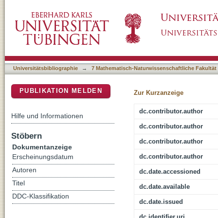
African Nonhuman Primates Are Infected Wi
DSpace Repositorium (Manakin basiert)
pertenue
Universitätsbibliographie
→
7 Mathematisch-Naturwissenschaftliche Fakultät
PUBLIKATION MELDEN
Zur Kurzanzeige
dc.contributor.author
Hilfe und Informationen
dc.contributor.author
Stöbern
dc.contributor.author
Dokumentanzeige
dc.contributor.author
Erscheinungsdatum
Autoren
dc.date.accessioned
Titel
dc.date.available
DDC-Klassifikation
dc.date.issued
dc.identifier.uri