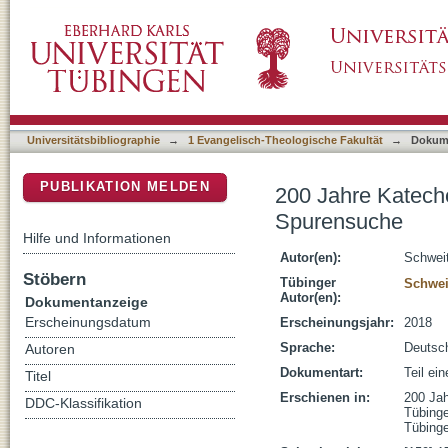
200 Jahre Katechetik und Religionspädagogi
DSpace Repositorium (Manakin basiert)
Universitätsbibliographie
→
1 Evangelisch-Theologische Fakultät
→
Dokum
PUBLIKATION MELDEN
200 Jahre Kateche
Spurensuche
Hilfe und Informationen
Autor(en):
Schweit
Stöbern
Tübinger
Schweit
Autor(en):
Dokumentanzeige
Erscheinungsdatum
Erscheinungsjahr:
2018
Sprache:
Deutsc
Autoren
Dokumentart:
Teil ei
Titel
Erschienen in:
200 Jah
DDC-Klassifikation
Tübinge
Tübinge