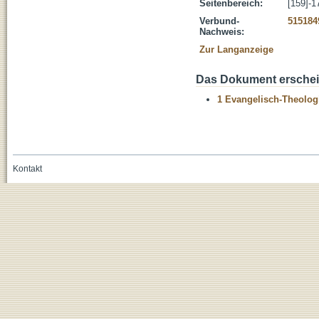
Seitenbereich:
[159]-1
Verbund-
515184
Nachweis:
Zur Langanzeige
Das Dokument erschein
1 Evangelisch-Theolog
Kontakt