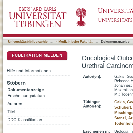
Oncological Outcomes of Patients with Conc
DSpace Repositorium (Manakin basiert)
Universitätsbibliographie
→
4 Medizinische Fakultät
→
Dokumentanzeige
PUBLIKATION MELDEN
Oncological Outc
Urethral Carcino
Hilfe und Informationen
Autor(en):
Gakis, Geo
Rebecca H
Stöbern
Johannes
Dokumentanzeige
Maximilian
M.
;
Todenh
Erscheinungsdatum
Tübinger
Gakis, Ge
Autoren
Autor(en):
Schubert,
Titel
Mischinge
Stenzl, Ar
DDC-Klassifikation
Todenhöfe
Erschienen in:
Urologia In