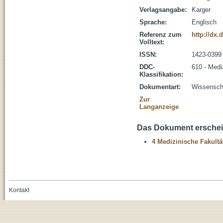
Verlagsangabe:
Karger
Sprache:
Englisch
Referenz zum
http://dx.
Volltext:
ISSN:
1423-0399
DDC-
610 - Medi
Klassifikation:
Dokumentart:
Wissenscha
Zur
Langanzeige
Das Dokument erschein
4 Medizinische Fakultä
Kontakt