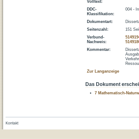
Volltext:
DDC-
004 - I
Klassifikation:
Dokumentart:
Dissert
Seitenzahl:
151 Seit
Verbund-
514919
Nachweis:
514918
Kommentar:
Dissert
Ausgabe
Verkehr
Ressour
Zur Langanzeige
Das Dokument erschein
7 Mathematisch-Naturwi
Kontakt