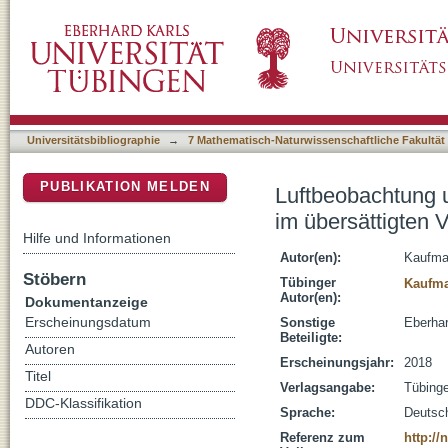
Luftbeobachtung und Interpretation mikrosko
DSpace Repositorium (Manakin basiert)
Lichtsignalanlagen
Universitätsbibliographie
→
7 Mathematisch-Naturwissenschaftliche Fakultät
PUBLIKATION MELDEN
Luftbeobachtung u
im übersättigten 
Hilfe und Informationen
Autor(en):
Kaufma
Stöbern
Tübinger
Kaufma
Autor(en):
Dokumentanzeige
Erscheinungsdatum
Sonstige
Eberhar
Beteiligte:
Autoren
Erscheinungsjahr:
2018
Titel
Verlagsangabe:
Tübing
DDC-Klassifikation
Sprache:
Deutsc
Referenz zum
http:/