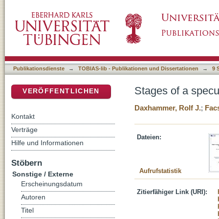
Stages of a speculative bubble in the asset 
DSpace Repositorium (Manakin basiert)
Publikationsdienste
→
TOBIAS-lib - Publikationen und Dissertationen
→
9 
Stages of a specu
VERÖFFENTLICHEN
Daxhammer, Rolf J.
;
Fac
Kontakt
Verträge
Dateien:
Hilfe und Informationen
Stöbern
Aufrufstatistik
Sonstige / Externe
Erscheinungsdatum
Zitierfähiger Link (URI):
Autoren
Titel