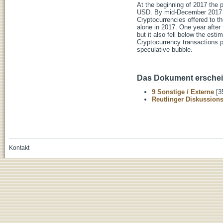
At the beginning of 2017 the 
USD. By mid-December 2017 the
Cryptocurrencies offered to th
alone in 2017. One year after 
but it also fell below the es
Cryptocurrency transactions pr
speculative bubble.
Das Dokument erschein
9 Sonstige / Externe
[3
Reutlinger Diskussion
Kontakt