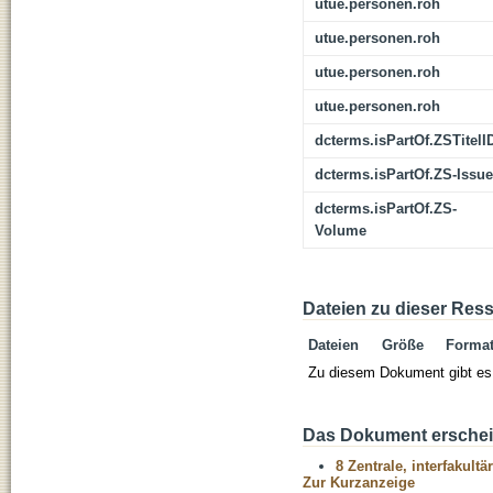
utue.personen.roh
utue.personen.roh
utue.personen.roh
utue.personen.roh
dcterms.isPartOf.ZSTitelI
dcterms.isPartOf.ZS-Issue
dcterms.isPartOf.ZS-
Volume
Dateien zu dieser Res
Dateien
Größe
Forma
Zu diesem Dokument gibt es 
Das Dokument erschein
8 Zentrale, interfakult
Zur Kurzanzeige