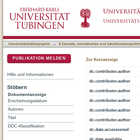
Life History Responses and Gene Expression 
DSpace Repositorium (Manakin basiert)
Cultured on Cryptococcus Yeasts
Universitätsbibliographie
→
8 Zentrale, interfakultäre und fakultätsübergreif
PUBLIKATION MELDEN
Zur Kurzanzeige
dc.contributor.author
Hilfe und Informationen
dc.contributor.author
Stöbern
dc.contributor.author
Dokumentanzeige
dc.contributor.author
Erscheinungsdatum
Autoren
dc.contributor.author
Titel
dc.contributor.author
DDC-Klassifikation
dc.date.accessioned
dc.date.available