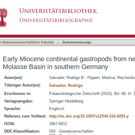
 gastropods from new localities of the Molasse
asiert)
h-Naturwissenschaftliche Fakultät
→
Dokumentanzeige
Early Miocene continental gastropods from new
Molasse Basin in southern Germany
Autor(en):
Salvador, Rodrigo B.
;
Pipperr, Martina
;
Reichenba
Tübinger Autor(en):
Salvador, Rodrigo
Erschienen in:
Palaeontologische Zeitschrift (2016), Bd. 90, H. 
Verlagsangabe:
Springer Heidelberg
Sprache:
Englisch
Referenz zum Volltext:
http://dx.doi.org/10.1007/s12542-016-0291-y
ISSN:
1867-6812
DDC-Klassifikation:
550 - Geowissenschaften