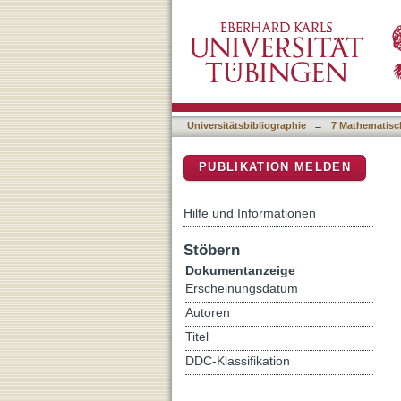
Early Miocene continental
DSpace Repositorium (Manakin b
Germany
Universitätsbibliographie
→
7 Mathematisc
PUBLIKATION MELDEN
Hilfe und Informationen
Stöbern
Dokumentanzeige
Erscheinungsdatum
Autoren
Titel
DDC-Klassifikation