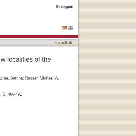
 Basin in southern
Einloggen
« zurück
 localities of the
cher, Bettina
;
Rasser, Michael W.
3, S. 469-491