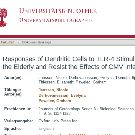
lls to TLR-4 Stimulation Are Maintained in the 
asiert)
Seen in the Young
 Fakultät
→
Dokumentanzeige
Responses of Dendritic Cells to TLR-4 Stimul
the Elderly and Resist the Effects of CMV Inf
Autor(en):
Janssen, Nicole
;
Derhovanessian, Evelyna
;
Demuth, Il
Thiessen, Elisabeth
;
Pawelec, Graham
Tübinger
Janssen, Nicole
Autor(en):
Derhovanessian, Evelyna
Pawelec, Graham
Erschienen in:
Journals of Gerontology Series A - Biological Sciences
H. 9, S. 1117-1123
Verlagsangabe:
Oxford Univ Press Inc
Sprache:
Englisch