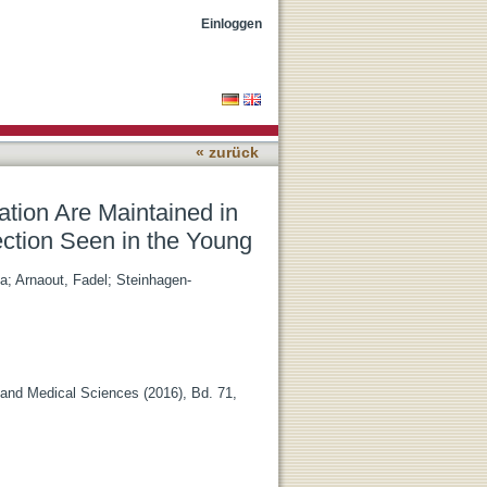
Elderly and Resist the
Einloggen
« zurück
ation Are Maintained in
ection Seen in the Young
ja
;
Arnaout, Fadel
;
Steinhagen-
 and Medical Sciences (2016), Bd. 71,