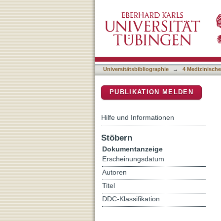
Responses of Dendritic Ce
DSpace Repositorium (Manakin b
Effects of CMV Infection 
Universitätsbibliographie
→
4 Medizinische
PUBLIKATION MELDEN
Hilfe und Informationen
Stöbern
Dokumentanzeige
Erscheinungsdatum
Autoren
Titel
DDC-Klassifikation