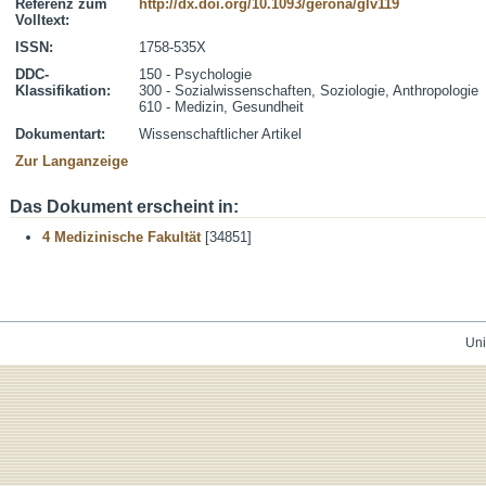
Referenz zum
http://dx.doi.org/10.1093/gerona/glv119
Volltext:
ISSN:
1758-535X
DDC-
150 - Psychologie
Klassifikation:
300 - Sozialwissenschaften, Soziologie, Anthropologie
610 - Medizin, Gesundheit
Dokumentart:
Wissenschaftlicher Artikel
Zur Langanzeige
Das Dokument erscheint in:
4 Medizinische Fakultät
[34851]
Uni