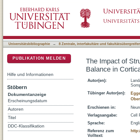
The Impact of Structural Heterogeneity on Exc
DSpace Repositorium (Manakin basiert)
Universitätsbibliographie
→
8 Zentrale, interfakultäre und fakultätsübergreif
PUBLIKATION MELDEN
The Impact of Stru
Balance in Cortic
Hilfe und Informationen
Autor(en):
Land
Somp
Stöbern
Tübinger Autor(en):
Egge
Dokumentanzeige
Ober
Erscheinungsdatum
Erschienen in:
Neuro
Autoren
Verlagsangabe:
Cell 
Titel
Sprache:
Engl
DDC-Klassifikation
Referenz zum
http
Volltext: