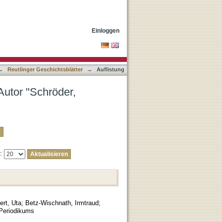
Einloggen
→
Reutlinger Geschichtsblätter
→
Auflistung
Autor "Schröder,
e:
ert, Uta
;
Betz-Wischnath, Irmtraud
;
 Periodikums