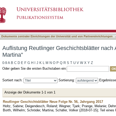
chichtsblätter nach Autor "Schröder, Martina"
asiert)
Dokumente zentraler Einrichtungen der Universität und von Partnereinrichtungen
Auflistung Reutlinger Geschichtsblätter nach 
Martina"
0-9
A
B
C
D
E
F
G
H
I
J
K
L
M
N
O
P
Q
R
S
T
U
V
W
X
Y
Z
Oder geben Sie die ersten Buchstaben ein:
Sortiert nach:
Sortierung:
Ergebniss
Anzeige der Dokumente 1-1 von 1
Reutlinger Geschichtsblätter Neue Folge Nr. 56, Jahrgang 2017
Holtz, Sabine
;
Deigendesch, Roland
;
Wegner, Tjark
;
Prange, Melanie
;
Dehn
Borth, Wilhelm
;
Schröder, Martina
;
Schäfer, Volker
(
2018-07-15
)
;
Teil eines