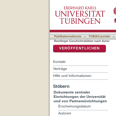
Auflistung Reutlinger Ges
DSpace Repositorium (Manakin b
Publikationsdienste
→
TOBIAS-portale
→
Reutlinger Geschichtsblätter nach Autor
VERÖFFENTLICHEN
Kontakt
Verträge
Hilfe und Informationen
Stöbern
Dokumente zentraler
Einrichtungen der Universität
und von Partnereinrichtungen
Erscheinungsdatum
Autoren