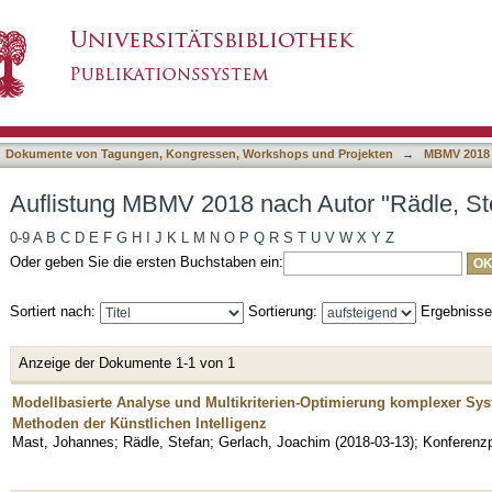
h Autor "Rädle, Stefan"
asiert)
Dokumente von Tagungen, Kongressen, Workshops und Projekten
→
MBMV 2018
Auflistung MBMV 2018 nach Autor "Rädle, St
0-9
A
B
C
D
E
F
G
H
I
J
K
L
M
N
O
P
Q
R
S
T
U
V
W
X
Y
Z
Oder geben Sie die ersten Buchstaben ein:
Sortiert nach:
Sortierung:
Ergebniss
Anzeige der Dokumente 1-1 von 1
Modellbasierte Analyse und Multikriterien-Optimierung komplexer S
Methoden der Künstlichen Intelligenz
Mast, Johannes
;
Rädle, Stefan
;
Gerlach, Joachim
(
2018-03-13
)
;
Konferenz