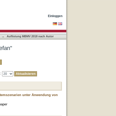
Einloggen
→
Auflistung MBMV 2018 nach Autor
efan"
e:
ystemszenarien unter Anwendung von
paper