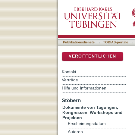
Auflistung MBMV 2018 nac
DSpace Repositorium (Manakin b
Publikationsdienste
→
TOBIAS-portale
→
VERÖFFENTLICHEN
Kontakt
Verträge
Hilfe und Informationen
Stöbern
Dokumente von Tagungen,
Kongressen, Workshops und
Projekten
Erscheinungsdatum
Autoren