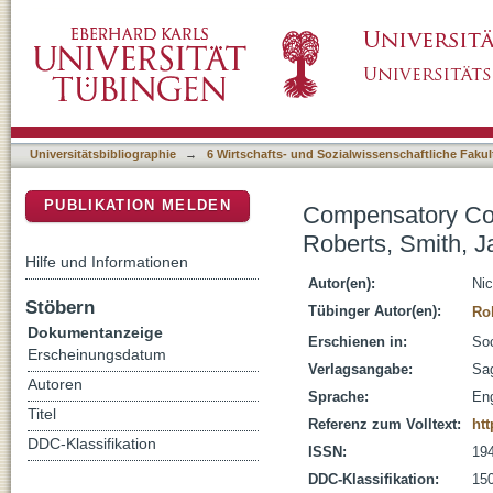
Compensatory Conscientiousness Redux: A Di
DSpace Repositorium (Manakin basiert)
Edmonds (2009)
Universitätsbibliographie
→
6 Wirtschafts- und Sozialwissenschaftliche Fakul
PUBLIKATION MELDEN
Compensatory Con
Roberts, Smith, 
Hilfe und Informationen
Autor(en):
Nic
Stöbern
Tübinger Autor(en):
Ro
Dokumentanzeige
Erschienen in:
Soc
Erscheinungsdatum
Verlagsangabe:
Sag
Autoren
Sprache:
Eng
Titel
Referenz zum Volltext:
htt
DDC-Klassifikation
ISSN:
19
DDC-Klassifikation:
150