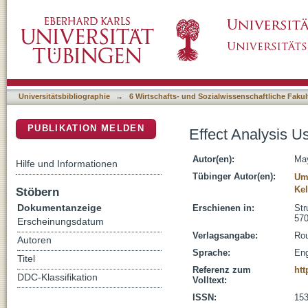
Effect Analysis Using Nonlinear Structural E
DSpace Repositorium (Manakin basiert)
Universitätsbibliographie
→
6 Wirtschafts- und Sozialwissenschaftliche Fakul
PUBLIKATION MELDEN
Effect Analysis U
Autor(en):
May
Hilfe und Informationen
Tübinger Autor(en):
Um
Kel
Stöbern
Dokumentanzeige
Erschienen in:
Str
57
Erscheinungsdatum
Verlagsangabe:
Rou
Autoren
Sprache:
Eng
Titel
Referenz zum
htt
DDC-Klassifikation
Volltext:
ISSN:
153