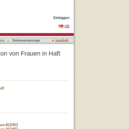
 Auswirkungen auf die
Einloggen
« zurück
ory
→
Dokumentanzeige
on von Frauen in Haft
df
ace-812453