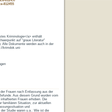
ace-812457
ce-812455
stes Kriminologie</a> enthält
hwerpunkt auf "graue Literatur"
.). Alle Dokumente werden auch in der
://krimdok.uni-
ngen
g der Frauen nach Entlassung aus der
e Befunde. Aus diesem Grund wurden vom
inhaftierten Frauen erhoben. Die
 familiären Situation, zur aktuellen
lassungssituation und
der Studie waren u.a.: Wie ist die