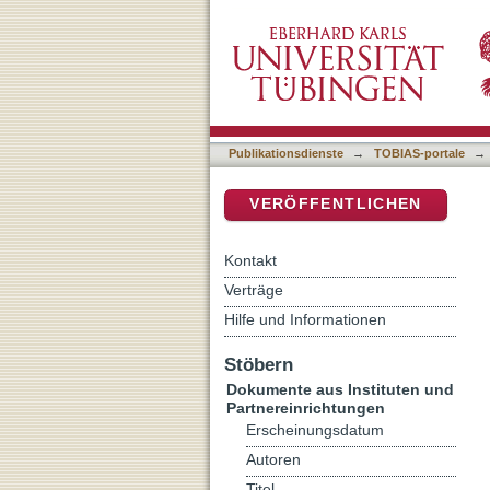
Basisdokumentation im Fra
DSpace Repositorium (Manakin b
Legalbewährung
Publikationsdienste
→
TOBIAS-portale
→
VERÖFFENTLICHEN
Kontakt
Verträge
Hilfe und Informationen
Stöbern
Dokumente aus Instituten und
Partnereinrichtungen
Erscheinungsdatum
Autoren
Titel