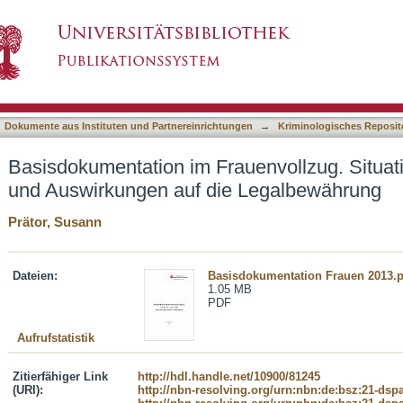
uenvollzug. Situation von Frauen in Haft und
asiert)
Dokumente aus Instituten und Partnereinrichtungen
→
Kriminologisches Reposit
Basisdokumentation im Frauenvollzug. Situati
und Auswirkungen auf die Legalbewährung
Prätor, Susann
Dateien:
Basisdokumentation Frauen 2013.p
1.05 MB
PDF
Aufrufstatistik
Zitierfähiger Link
http://hdl.handle.net/10900/81245
(URI):
http://nbn-resolving.org/urn:nbn:de:bsz:21-dsp