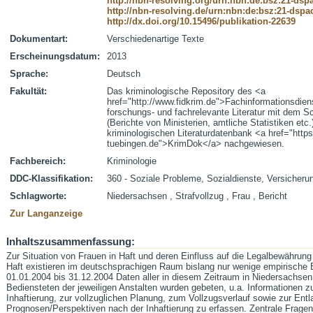
http://nbn-resolving.org/urn:nbn:de:bsz:21-dsp
http://nbn-resolving.de/urn:nbn:de:bsz:21-dspa
http://dx.doi.org/10.15496/publikation-22639
Dokumentart:
Verschiedenartige Texte
Erscheinungsdatum:
2013
Sprache:
Deutsch
Fakultät:
Das kriminologische Repository des <a
href="http://www.fidkrim.de">Fachinformationsdien
forschungs- und fachrelevante Literatur mit dem Sc
(Berichte von Ministerien, amtliche Statistiken etc
kriminologischen Literaturdatenbank <a href="https
tuebingen.de">KrimDok</a> nachgewiesen.
Fachbereich:
Kriminologie
DDC-Klassifikation:
360 - Soziale Probleme, Sozialdienste, Versicheru
Schlagworte:
Niedersachsen , Strafvollzug , Frau , Bericht
Zur Langanzeige
Inhaltszusammenfassung:
Zur Situation von Frauen in Haft und deren Einfluss auf die Legalbewährun
Haft existieren im deutschsprachigen Raum bislang nur wenige empirisch
01.01.2004 bis 31.12.2004 Daten aller in diesem Zeitraum in Niedersachsen 
Bediensteten der jeweiligen Anstalten wurden gebeten, u.a. Informationen zur
Inhaftierung, zur vollzuglichen Planung, zum Vollzugsverlauf sowie zur Ent
Prognosen/Perspektiven nach der Inhaftierung zu erfassen. Zentrale Fragen 