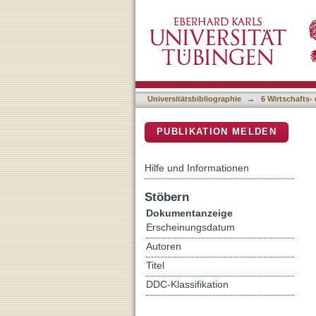
A two-step indirect infere
DSpace Repositorium (Manakin b
Universitätsbibliographie
→
6 Wirtschafts-
PUBLIKATION MELDEN
Hilfe und Informationen
Stöbern
Dokumentanzeige
Erscheinungsdatum
Autoren
Titel
DDC-Klassifikation