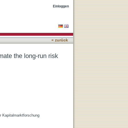
t pricing model
Einloggen
« zurück
mate the long-run risk
ür Kapitalmarktforschung