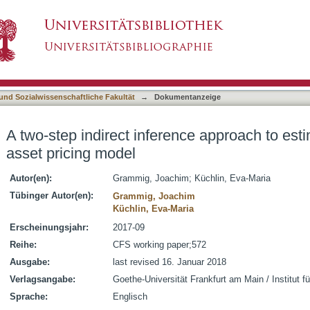
nce approach to estimate the long-run risk asse
asiert)
 und Sozialwissenschaftliche Fakultät
→
Dokumentanzeige
A two-step indirect inference approach to esti
asset pricing model
Autor(en):
Grammig, Joachim
;
Küchlin, Eva-Maria
Tübinger Autor(en):
Grammig, Joachim
Küchlin, Eva-Maria
Erscheinungsjahr:
2017-09
Reihe:
CFS working paper;572
Ausgabe:
last revised 16. Januar 2018
Verlagsangabe:
Goethe-Universität Frankfurt am Main / Institut f
Sprache:
Englisch