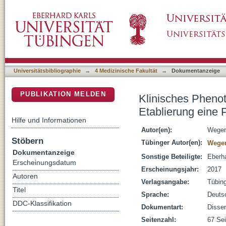
Klinisches Phenotyping von Patienten mit Puu
DSpace Repositorium (Manakin basiert)
Prognosescores
Universitätsbibliographie
→
4 Medizinische Fakultät
→
Dokumentanzeige
PUBLIKATION MELDEN
Klinisches Phenot
Etablierung eine
Hilfe und Informationen
Autor(en):
Wegen
Stöbern
Tübinger Autor(en):
Wegen
Dokumentanzeige
Sonstige Beteiligte:
Eberha
Erscheinungsdatum
Erscheinungsjahr:
2017
Autoren
Verlagsangabe:
Tübin
Titel
Sprache:
Deuts
DDC-Klassifikation
Dokumentart:
Disser
Seitenzahl:
67 Sei