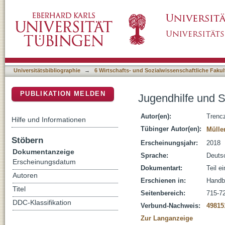
Jugendhilfe und Strafjustiz - Jugendgerichtshi
DSpace Repositorium (Manakin basiert)
Universitätsbibliographie
→
6 Wirtschafts- und Sozialwissenschaftliche Fakul
PUBLIKATION MELDEN
Jugendhilfe und St
Autor(en):
Trenc
Hilfe und Informationen
Tübinger Autor(en):
Müller
Stöbern
Erscheinungsjahr:
2018
Dokumentanzeige
Sprache:
Deuts
Erscheinungsdatum
Dokumentart:
Teil e
Autoren
Erschienen in:
Handb
Titel
Seitenbereich:
715-7
DDC-Klassifikation
Verbund-Nachweis:
49815
Zur Langanzeige