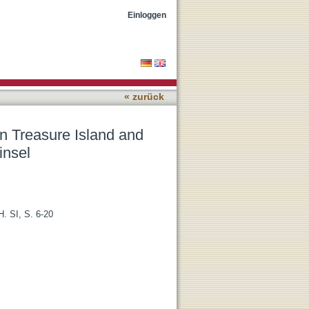
t'n Sharky und das
Einloggen
« zurück
n Treasure Island and
insel
H. SI, S. 6-20