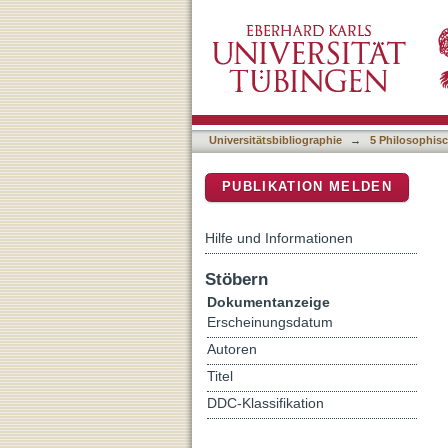
X Marks the Spot-Not: Pir
DSpace Repositorium (Manakin b
Geheimnis der Schatzinse
Universitätsbibliographie
→
5 Philosophisc
PUBLIKATION MELDEN
Hilfe und Informationen
Stöbern
Dokumentanzeige
Erscheinungsdatum
Autoren
Titel
DDC-Klassifikation