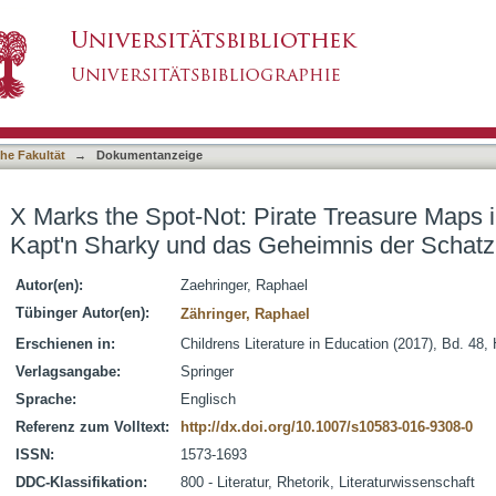
ate Treasure Maps in Treasure Island and Kap
asiert)
l
he Fakultät
→
Dokumentanzeige
X Marks the Spot-Not: Pirate Treasure Maps i
Kapt'n Sharky und das Geheimnis der Schatz
Autor(en):
Zaehringer, Raphael
Tübinger Autor(en):
Zähringer, Raphael
Erschienen in:
Childrens Literature in Education (2017), Bd. 48, 
Verlagsangabe:
Springer
Sprache:
Englisch
Referenz zum Volltext:
http://dx.doi.org/10.1007/s10583-016-9308-0
ISSN:
1573-1693
DDC-Klassifikation:
800 - Literatur, Rhetorik, Literaturwissenschaft