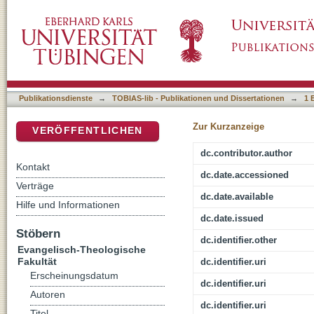
The Book and the Prophet. The Contribution o
DSpace Repositorium (Manakin basiert)
the 19th Century
Publikationsdienste
→
TOBIAS-lib - Publikationen und Dissertationen
→
1 
Zur Kurzanzeige
VERÖFFENTLICHEN
dc.contributor.author
Kontakt
dc.date.accessioned
Verträge
dc.date.available
Hilfe und Informationen
dc.date.issued
Stöbern
dc.identifier.other
Evangelisch-Theologische
Fakultät
dc.identifier.uri
Erscheinungsdatum
dc.identifier.uri
Autoren
dc.identifier.uri
Titel