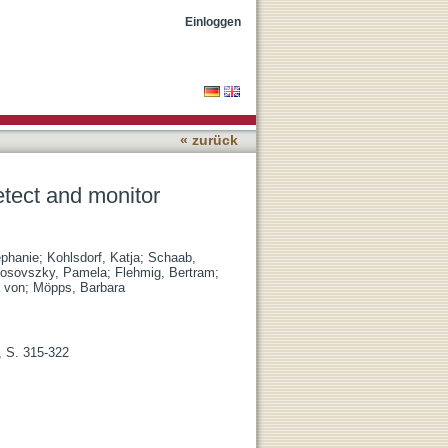
th functional leptin
Einloggen
« zurück
etect and monitor
ephanie
;
Kohlsdorf, Katja
;
Schaab,
Posovszky, Pamela
;
Flehmig, Bertram
;
a von
;
Möpps, Barbara
, S. 315-322