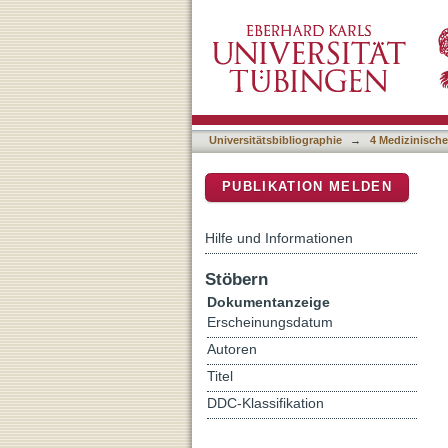
Measurement of immunofunct
DSpace Repositorium (Manakin b
deficiency
Universitätsbibliographie
→
4 Medizinische
PUBLIKATION MELDEN
Hilfe und Informationen
Stöbern
Dokumentanzeige
Erscheinungsdatum
Autoren
Titel
DDC-Klassifikation