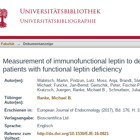
ional leptin to detect and monitor patients wi
asiert)
 Fakultät
→
Dokumentanzeige
Measurement of immunofunctional leptin to d
patients with functional leptin deficiency
Autor(en):
Wabitsch, Martin
;
Pridzun, Lutz
;
Moss, Anja
;
Brandt, St
Michael
;
Funcke, Jan-Bernd
;
Gierschik, Peter
;
Fischer-
Kratzsch, Juergen
;
Ranke, Michael B.
;
Schnurbein, Juli
Tübinger
Ranke, Michael B.
Autor(en):
Erschienen in:
European Journal of Endocrinology (2017), Bd. 176, H. 3
Verlagsangabe:
Bioscientifica Ltd
Sprache:
Englisch
Referenz zum
http://dx.doi.org/10.1530/EJE-16-0821
Volltext: