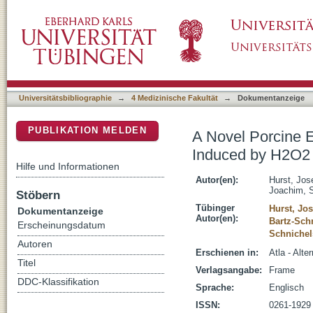
A Novel Porcine Ex Vivo Retina Culture Mod
DSpace Repositorium (Manakin basiert)
Universitätsbibliographie
→
4 Medizinische Fakultät
→
Dokumentanzeige
PUBLIKATION MELDEN
A Novel Porcine E
Induced by H2O2
Hilfe und Informationen
Autor(en):
Hurst, Jos
Joachim, S
Stöbern
Tübinger
Hurst, Jo
Dokumentanzeige
Autor(en):
Bartz-Schm
Erscheinungsdatum
Schnichel
Autoren
Erschienen in:
Atla - Alte
Titel
Verlagsangabe:
Frame
DDC-Klassifikation
Sprache:
Englisch
ISSN:
0261-1929