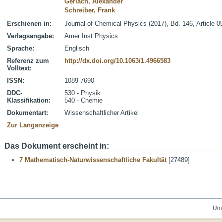
Gerlach, Alexander
Schreiber, Frank
Erschienen in:
Journal of Chemical Physics (2017), Bd. 146, Article 
Verlagsangabe:
Amer Inst Physics
Sprache:
Englisch
Referenz zum
http://dx.doi.org/10.1063/1.4966583
Volltext:
ISSN:
1089-7690
DDC-
530 - Physik
Klassifikation:
540 - Chemie
Dokumentart:
Wissenschaftlicher Artikel
Zur Langanzeige
Das Dokument erscheint in:
7 Mathematisch-Naturwissenschaftliche Fakultät
[27489]
Uni