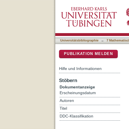
Influence of C-60 co-depo
DSpace Repositorium (Manakin b
to layer-by-layer growth i
Universitätsbibliographie
→
7 Mathematisc
PUBLIKATION MELDEN
Hilfe und Informationen
Stöbern
Dokumentanzeige
Erscheinungsdatum
Autoren
Titel
DDC-Klassifikation