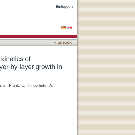
ene-From rapid roughening
Einloggen
« zurück
kinetics of
yer-by-layer growth in
e, J.
;
Frank, C.
;
Hinderhofer, A.
;