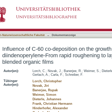
sition on the growth kinetics of diindenoperyl
asiert)
n blended organic films
h-Naturwissenschaftliche Fakultät
→
Dokumentanzeige
Influence of C-60 co-deposition on the growth 
diindenoperylene-From rapid roughening to la
blended organic films
Autor(en):
Lorch, C.
;
Novak, J.
;
Banerjee, R.
;
Weimer, S.
;
Dieterl
Gerlach, A.
;
Carla, F.
;
Schreiber, F.
Tübinger
Lorch, Christopher
Autor(en):
Novak, Jiri
Banerjee, Rupak
Weimer, Simon
Dieterle, Johannes
Frank, Christian Hermann
Hinderhofer, Alexander