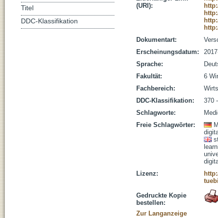
(URI):
http
Titel
http
http
DDC-Klassifikation
http
Dokumentart:
Vers
Erscheinungsdatum:
2017
Sprache:
Deut
Fakultät:
6 Wi
Fachbereich:
Wirt
DDC-Klassifikation:
370 
Schlagworte:
Medi
Freie Schlagwörter:
M
digit
s
learn
unive
digit
Lizenz:
http
tueb
Gedruckte Kopie
bestellen:
Zur Langanzeige