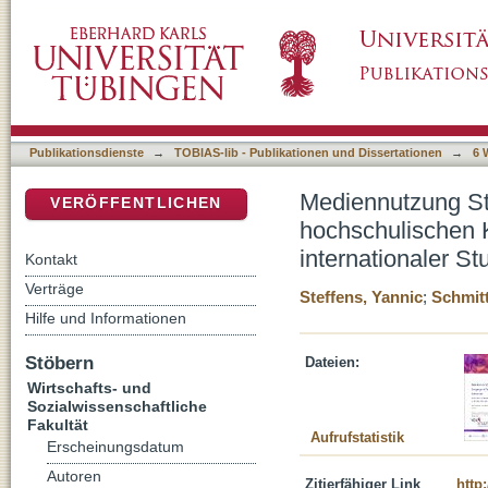
Mediennutzung Studierender: Über den Umga
DSpace Repositorium (Manakin basiert)
Systematisches Review nationaler und intern
Publikationsdienste
→
TOBIAS-lib - Publikationen und Dissertationen
→
6 
Mediennutzung St
VERÖFFENTLICHEN
hochschulischen 
internationaler S
Kontakt
Verträge
Steffens, Yannic
;
Schmitt
Hilfe und Informationen
Stöbern
Dateien:
Wirtschafts- und
Sozialwissenschaftliche
Fakultät
Aufrufstatistik
Erscheinungsdatum
Autoren
Zitierfähiger Link
http