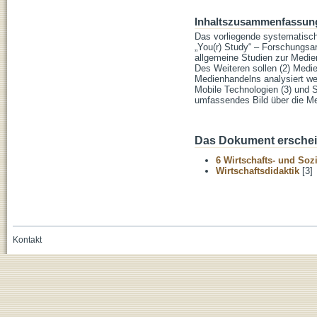
Inhaltszusammenfassun
Das vorliegende systematisc
„You(r) Study“ – Forschungsar
allgemeine Studien zur Medien
Des Weiteren sollen (2) Medie
Medienhandelns analysiert wer
Mobile Technologien (3) und S
umfassendes Bild über die Me
Das Dokument erschein
6 Wirtschafts- und Soz
Wirtschaftsdidaktik
[3]
Kontakt