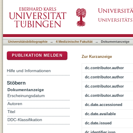
Expression of Desmoglein 2, Desmocollin 3 
DSpace Repositorium (Manakin basiert)
Derived Mesenchymal Stromal Cells
Universitätsbibliographie
→
4 Medizinische Fakultät
→
Dokumentanzeige
PUBLIKATION MELDEN
Zur Kurzanzeige
dc.contributor.author
Hilfe und Informationen
dc.contributor.author
Stöbern
dc.contributor.author
Dokumentanzeige
dc.contributor.author
Erscheinungsdatum
Autoren
dc.date.accessioned
Titel
dc.date.available
DDC-Klassifikation
dc.date.issued
dc.identifier.issn