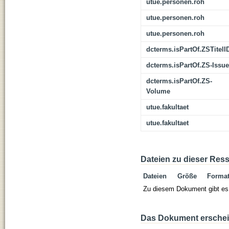
utue.personen.roh
utue.personen.roh
utue.personen.roh
dcterms.isPartOf.ZSTitelI
dcterms.isPartOf.ZS-Issue
dcterms.isPartOf.ZS-
Volume
utue.fakultaet
utue.fakultaet
Dateien zu dieser Res
Dateien
Größe
Forma
Zu diesem Dokument gibt es 
Das Dokument erschein