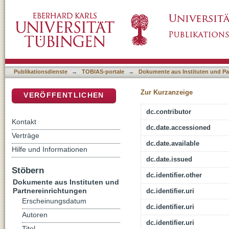
Organisierte Kriminalität in NRW. Lagebild 2
DSpace Repositorium (Manakin basiert)
Publikationsdienste
→
TOBIAS-portale
→
Dokumente aus Instituten und Pa
Zur Kurzanzeige
VERÖFFENTLICHEN
dc.contributor
Kontakt
dc.date.accessioned
Verträge
dc.date.available
Hilfe und Informationen
dc.date.issued
Stöbern
dc.identifier.other
Dokumente aus Instituten und
Partnereinrichtungen
dc.identifier.uri
Erscheinungsdatum
dc.identifier.uri
Autoren
dc.identifier.uri
Titel