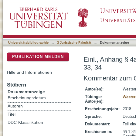
Einl., Anhang § 4a Die GmbH im international
DSpace Repositorium (Manakin basiert)
Universitätsbibliographie
→
3 Juristische Fakultät
→
Dokumentanzeige
PUBLIKATION MELDEN
Einl., Anhang § 4
33, 34
Hilfe und Informationen
Kommentar zum G
Stöbern
Autor(en):
Wester
Dokumentanzeige
Tübinger
Wester
Erscheinungsdatum
Autor(en):
Autoren
Erscheinungsjahr:
2018
Titel
Sprache:
Deutsc
DDC-Klassifikation
Dokumentart:
Teil ei
Erschienen in:
§§ 1-34