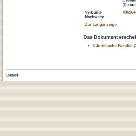
Gesells
(Komme
Verbund-
496564
Nachweis:
Zur Langanzeige
Das Dokument erschein
3 Juristische Fakultät
[
Kontakt