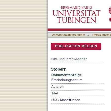
Pull out Strength of Dua
DSpace Repositorium (Manakin b
Cemented Standard Pedicl
Universitätsbibliographie
→
4 Medizinische
PUBLIKATION MELDEN
Hilfe und Informationen
Stöbern
Dokumentanzeige
Erscheinungsdatum
Autoren
Titel
DDC-Klassifikation