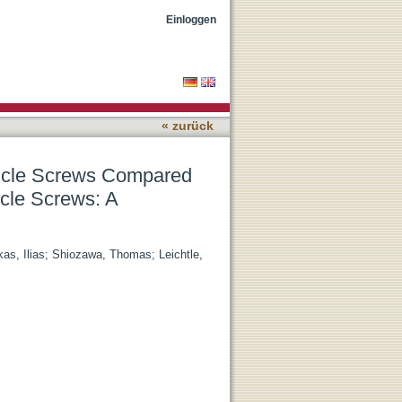
 Uncemented and
Einloggen
« zurück
dicle Screws Compared
cle Screws: A
kas, Ilias
;
Shiozawa, Thomas
;
Leichtle,