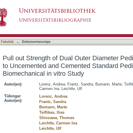
l Outer Diameter Pedicle Screws Compared to
asiert)
e Screws: A Biomechanical in vitro Study
 Fakultät
→
Dokumentanzeige
Pull out Strength of Dual Outer Diameter Pe
to Uncemented and Cemented Standard Pedi
Biomechanical in vitro Study
Autor(en):
Lorenz, Andrea
;
Frantz, Sandra
;
Bumann, Marte
;
Tsifli
Carmen Ina
;
Leichtle, Ulf
Tübinger
Lorenz, Andrea
Autor(en):
Frantz, Sandra
Bumann, Marte
Tsiflikas, Ilias
Shiozawa, Thomas
Leichtle, Carmen Ina
Leichtle, Ulf