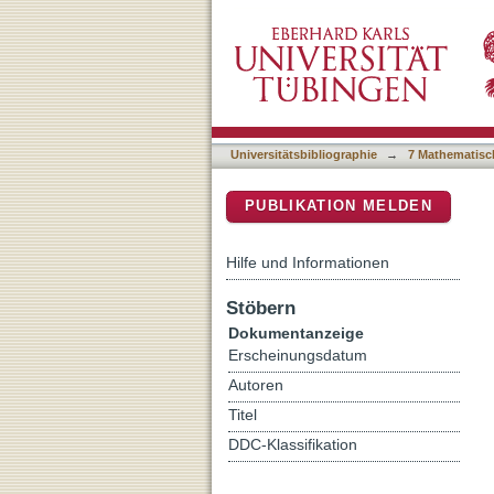
Assayentwicklung für das
DSpace Repositorium (Manakin b
Universitätsbibliographie
→
7 Mathematisc
PUBLIKATION MELDEN
Hilfe und Informationen
Stöbern
Dokumentanzeige
Erscheinungsdatum
Autoren
Titel
DDC-Klassifikation