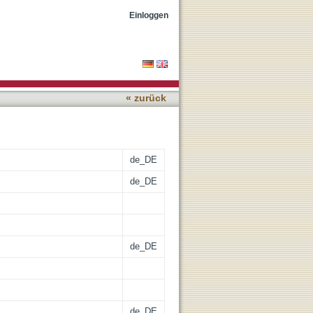
ppressiva
Einloggen
« zurück
de_DE
de_DE
de_DE
de_DE