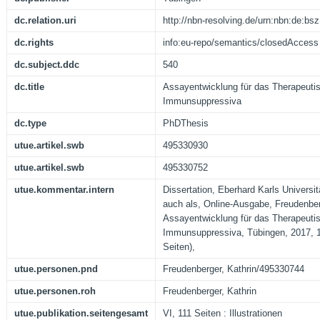
dc.relation.uri
http://nbn-resolving.de/urn:nbn:de:b
dc.rights
info:eu-repo/semantics/closedAccess
dc.subject.ddc
540
dc.title
Assayentwicklung für das Therapeuti
Immunsuppressiva
dc.type
PhDThesis
utue.artikel.swb
495330930
utue.artikel.swb
495330752
utue.kommentar.intern
Dissertation, Eberhard Karls Universi
auch als, Online-Ausgabe, Freudenberg
Assayentwicklung für das Therapeuti
Immunsuppressiva, Tübingen, 2017, 1
Seiten),
utue.personen.pnd
Freudenberger, Kathrin/495330744
utue.personen.roh
Freudenberger, Kathrin
utue.publikation.seitengesamt
VI, 111 Seiten : Illustrationen