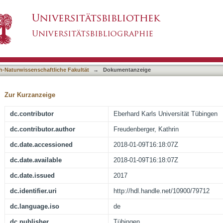
 Therapeutische Drug Monitoring von Immunsu
asiert)
h-Naturwissenschaftliche Fakultät
→
Dokumentanzeige
Zur Kurzanzeige
dc.contributor
Eberhard Karls Universität Tübingen
dc.contributor.author
Freudenberger, Kathrin
dc.date.accessioned
2018-01-09T16:18:07Z
dc.date.available
2018-01-09T16:18:07Z
dc.date.issued
2017
dc.identifier.uri
http://hdl.handle.net/10900/79712
dc.language.iso
de
dc.publisher
Tübingen