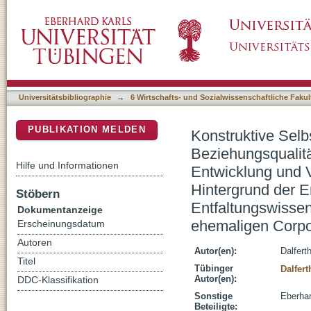
Konstruktive Selbstentwicklung und Organisa
DSpace Repositorium (Manakin basiert)
Ressource für konstruktive Entwicklung und
Hintergrund der Erwachsenenbildung als Bezi
Studie am Beispiel einer ehemaligen Corpo
Universitätsbibliographie
→
6 Wirtschafts- und Sozialwissenschaftliche Fakul
PUBLIKATION MELDEN
Konstruktive Selb
Beziehungsqualitä
Hilfe und Informationen
Entwicklung und 
Hintergrund der 
Stöbern
Entfaltungswissens
Dokumentanzeige
ehemaligen Corp
Erscheinungsdatum
Autoren
Autor(en):
Dalfert
Titel
Tübinger
Dalfert
Autor(en):
DDC-Klassifikation
Sonstige
Eberhar
Beteiligte: