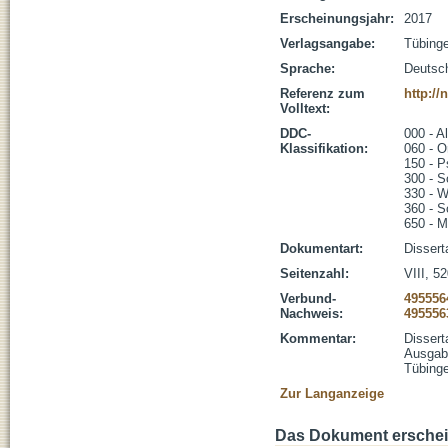
Erscheinungsjahr:
2017
Verlagsangabe:
Tübing
Sprache:
Deutsc
Referenz zum
http:/
Volltext:
DDC-
000 - A
Klassifikation:
060 - 
150 - P
300 - S
330 - W
360 - S
650 - 
Dokumentart:
Dissert
Seitenzahl:
VIII, 52
Verbund-
495556
Nachweis:
495556
Kommentar:
Dissert
Ausgabe
Tübinge
Zur Langanzeige
Das Dokument erschein