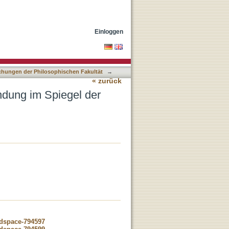
- und Zeitgeschichte
Einloggen
lichungen der Philosophischen Fakultät
→
« zurück
ndung im Spiegel der
-dspace-794597