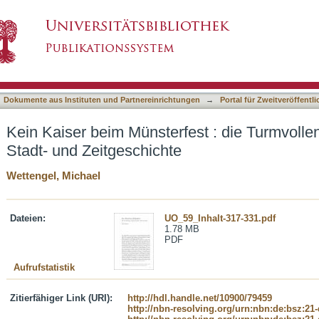
est : die Turmvollendung im Spiegel der Stadt
asiert)
Dokumente aus Instituten und Partnereinrichtungen
→
Portal für Zweitveröffent
Kein Kaiser beim Münsterfest : die Turmvolle
Stadt- und Zeitgeschichte
Wettengel, Michael
Dateien:
UO_59_Inhalt-317-331.pdf
1.78 MB
PDF
Aufrufstatistik
Zitierfähiger Link (URI):
http://hdl.handle.net/10900/79459
http://nbn-resolving.org/urn:nbn:de:bsz:21