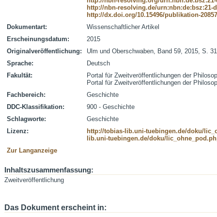
http://nbn-resolving.org/urn:nbn:de:bsz:21
http://nbn-resolving.de/urn:nbn:de:bsz:21-
http://dx.doi.org/10.15496/publikation-2085
Dokumentart:
Wissenschaftlicher Artikel
Erscheinungsdatum:
2015
Originalveröffentlichung:
Ulm und Oberschwaben, Band 59, 2015, S. 31
Sprache:
Deutsch
Fakultät:
Portal für Zweitveröffentlichungen der Philoso
Portal für Zweitveröffentlichungen der Philoso
Fachbereich:
Geschichte
DDC-Klassifikation:
900 - Geschichte
Schlagworte:
Geschichte
Lizenz:
http://tobias-lib.uni-tuebingen.de/doku/li
lib.uni-tuebingen.de/doku/lic_ohne_pod.p
Zur Langanzeige
Inhaltszusammenfassung:
Zweitveröffentlichung
Das Dokument erscheint in: