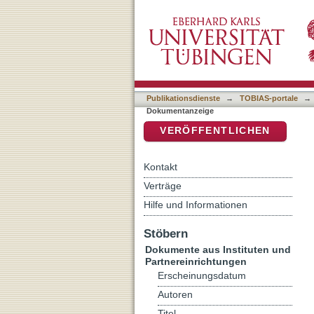
Kein Kaiser beim Münsterf
DSpace Repositorium (Manakin b
Publikationsdienste
→
TOBIAS-portale
→
Dokumentanzeige
VERÖFFENTLICHEN
Kontakt
Verträge
Hilfe und Informationen
Stöbern
Dokumente aus Instituten und
Partnereinrichtungen
Erscheinungsdatum
Autoren
Titel