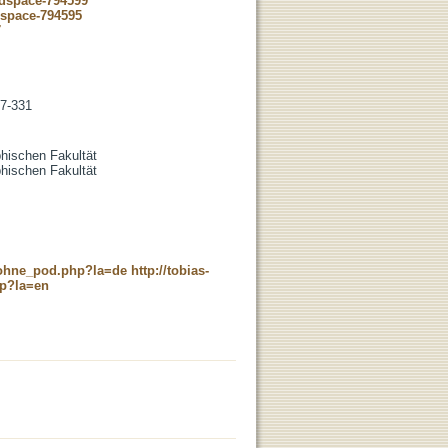
-dspace-794599
dspace-794595
7
7-331
phischen Fakultät
phischen Fakultät
c_ohne_pod.php?la=de
http://tobias-
hp?la=en