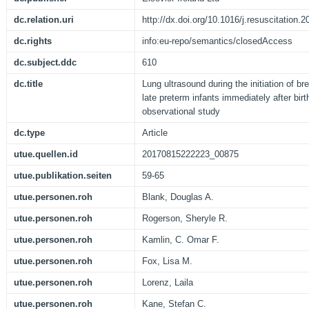
dc.relation.uri
http://dx.doi.org/10.1016/j.resuscitation.
dc.rights
info:eu-repo/semantics/closedAccess
dc.subject.ddc
610
dc.title
Lung ultrasound during the initiation of br
late preterm infants immediately after birt
observational study
dc.type
Article
utue.quellen.id
20170815222223_00875
utue.publikation.seiten
59-65
utue.personen.roh
Blank, Douglas A.
utue.personen.roh
Rogerson, Sheryle R.
utue.personen.roh
Kamlin, C. Omar F.
utue.personen.roh
Fox, Lisa M.
utue.personen.roh
Lorenz, Laila
utue.personen.roh
Kane, Stefan C.