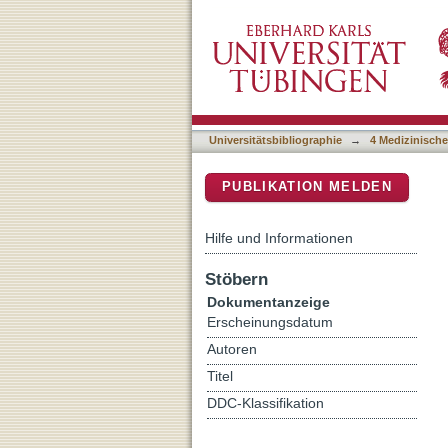
Lung ultrasound during the 
DSpace Repositorium (Manakin b
immediately after birth, a
Universitätsbibliographie
→
4 Medizinische
PUBLIKATION MELDEN
Hilfe und Informationen
Stöbern
Dokumentanzeige
Erscheinungsdatum
Autoren
Titel
DDC-Klassifikation