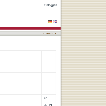
 preterm infants
Einloggen
« zurück
en
de_DE