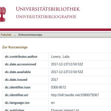
initiation of breathing in healthy term and late
asiert)
 prospective, observational study
 Fakultät
→
Dokumentanzeige
Zur Kurzanzeige
dc.contributor.author
Lorenz, Laila
dc.date.accessioned
2017-12-13T13:50:53Z
dc.date.available
2017-12-13T13:50:53Z
dc.date.issued
2017
dc.identifier.issn
0300-9572
dc.identifier.uri
http://hdl.handle.net/10900/79367
dc.language.iso
en
dc.publisher
Elsevier Ireland Ltd