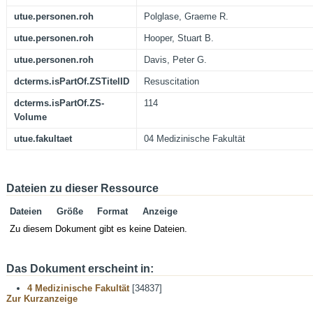
utue.personen.roh
Polglase, Graeme R.
utue.personen.roh
Hooper, Stuart B.
utue.personen.roh
Davis, Peter G.
dcterms.isPartOf.ZSTitelID
Resuscitation
dcterms.isPartOf.ZS-
114
Volume
utue.fakultaet
04 Medizinische Fakultät
Dateien zu dieser Ressource
Dateien
Größe
Format
Anzeige
Zu diesem Dokument gibt es keine Dateien.
Das Dokument erscheint in:
4 Medizinische Fakultät
[34837]
Zur Kurzanzeige