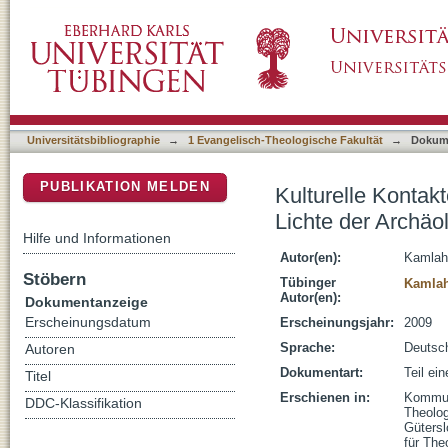
Kulturelle Kontakte zwischen Palästina und 
DSpace Repositorium (Manakin basiert)
Universitätsbibliographie
→
1 Evangelisch-Theologische Fakultät
→
Dokum
PUBLIKATION MELDEN
Kulturelle Kontak
Lichte der Archäo
Hilfe und Informationen
Autor(en):
Kamlah
Stöbern
Tübinger
Kamlah
Autor(en):
Dokumentanzeige
Erscheinungsdatum
Erscheinungsjahr:
2009
Sprache:
Deutsc
Autoren
Dokumentart:
Teil ei
Titel
Erschienen in:
Kommuni
DDC-Klassifikation
Theolog
Gütersl
für The