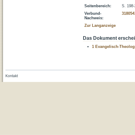
Seitenbereich:
S. 198
Verbund-
318054
Nachweis:
Zur Langanzeige
Das Dokument erschein
1 Evangelisch-Theolog
Kontakt