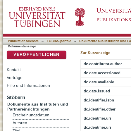
Es gibt keine Konstruktionsbedeutung ohne 
DSpace Repositorium (Manakin basiert)
Publikationsdienste
→
TOBIAS-portale
→
Dokumente aus Instituten und Pa
Dokumentanzeige
Zur Kurzanzeige
VERÖFFENTLICHEN
dc.contributor.author
Kontakt
dc.date.accessioned
Verträge
dc.date.available
Hilfe und Informationen
dc.date.issued
Stöbern
dc.identifier.isbn
Dokumente aus Instituten und
Partnereinrichtungen
dc.identifier.other
Erscheinungsdatum
dc.identifier.uri
Autoren
dc.identifier.uri
Titel