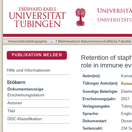
Retention of staphylococcal lipoproteins to 
DSpace Repositorium (Manakin basiert)
Universitätsbibliographie
→
7 Mathematisch-Naturwissenschaftliche Fakultät
PUBLIKATION MELDEN
Retention of stap
role in immune ev
Hilfe und Informationen
Autor(en):
Kumar
Stöbern
Tübinger Autor(en):
Kumar
Dokumentanzeige
Sonstige Beteiligte:
Eberha
Erscheinungsdatum
Erscheinungsjahr:
2017
Autoren
Verlagsangabe:
Tübin
Titel
Sprache:
Engli
DDC-Klassifikation
Dokumentart:
Disser
Seitenzahl:
234 Se