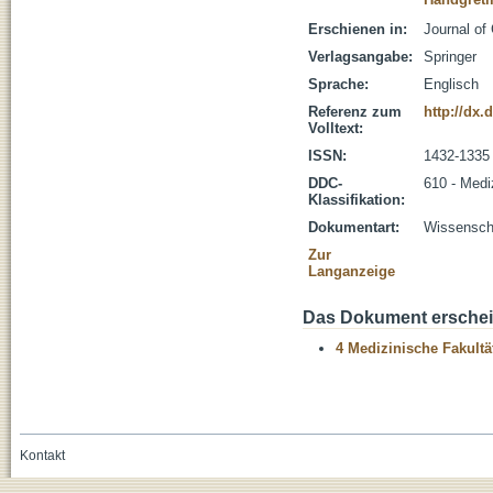
Erschienen in:
Journal of
Verlagsangabe:
Springer
Sprache:
Englisch
Referenz zum
http://dx.
Volltext:
ISSN:
1432-1335
DDC-
610 - Medi
Klassifikation:
Dokumentart:
Wissenscha
Zur
Langanzeige
Das Dokument erschein
4 Medizinische Fakultä
Kontakt