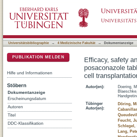
Efficacy, safety and feasibility of antifungal 
DSpace Repositorium (Manakin basiert)
patients after haematopoietic stem cell trans
Universitätsbibliographie
→
4 Medizinische Fakultät
→
Dokumentanzeige
PUBLIKATION MELDEN
Efficacy, safety an
posaconazole table
Hilfe und Informationen
cell transplantatio
Stöbern
Autor(en):
Doering, M
Blaeschke,
Dokumentanzeige
Handgretin
Erscheinungsdatum
Tübinger
Döring, M
Autoren
Autor(en):
Cabanilla
Queudevil
Titel
Feucht, J
DDC-Klassifikation
Schlegel, 
Lang, Pet
Handgreti