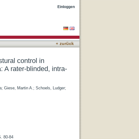
degenerative
Einloggen
« zurück
ural control in
A rater-blinded, intra-
a
;
Giese, Martin A.
;
Schoels, Ludger
;
S. 80-84