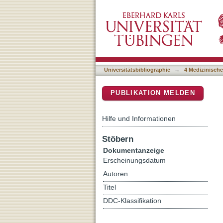
Individualized exergame t
DSpace Repositorium (Manakin b
spinocerebellar ataxia: A ra
Universitätsbibliographie
→
4 Medizinische
PUBLIKATION MELDEN
Hilfe und Informationen
Stöbern
Dokumentanzeige
Erscheinungsdatum
Autoren
Titel
DDC-Klassifikation