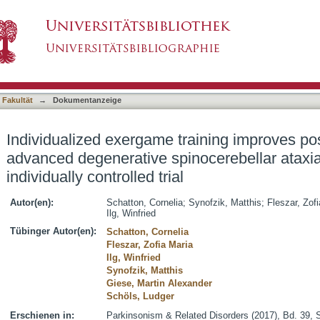
raining improves postural control in advanced 
asiert)
ter-blinded, intra-individually controlled trial
 Fakultät
→
Dokumentanzeige
Individualized exergame training improves post
advanced degenerative spinocerebellar ataxia: 
individually controlled trial
Autor(en):
Schatton, Cornelia
;
Synofzik, Matthis
;
Fleszar, Zofi
Ilg, Winfried
Tübinger Autor(en):
Schatton, Cornelia
Fleszar, Zofia Maria
Ilg, Winfried
Synofzik, Matthis
Giese, Martin Alexander
Schöls, Ludger
Erschienen in:
Parkinsonism & Related Disorders (2017), Bd. 39, 