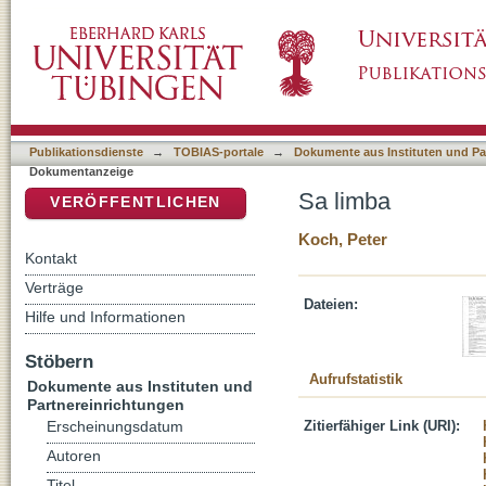
Sa limba
DSpace Repositorium (Manakin basiert)
Publikationsdienste
→
TOBIAS-portale
→
Dokumente aus Instituten und Pa
Dokumentanzeige
Sa limba
VERÖFFENTLICHEN
Koch, Peter
Kontakt
Verträge
Dateien:
Hilfe und Informationen
Stöbern
Aufrufstatistik
Dokumente aus Instituten und
Partnereinrichtungen
Zitierfähiger Link (URI):
Erscheinungsdatum
Autoren
Titel